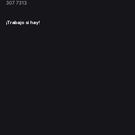
307 7313
¡Trabajo si hay!
¿Interesado en trabajar con nosotros?
info@monklic.co
Ingresa al newsletter
Ingresa
Estoy de acuerdo con recibir correos electrónicos y hacer
un seguimiento de esa actividad para mejorar mi experiencia.
© 2021, Ohio Theme. Made with passion by
Colabrio
|