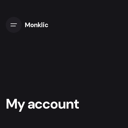
Skip
to
content
Monklic
My account