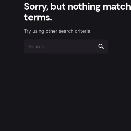
Sorry, but nothing matc
terms.
Try using other search criteria
Search
for