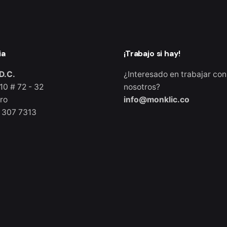
ia
¡Trabajo si hay!
D.C.
¿Interesado en trabajar con
10 # 72 - 32
nosotros?
ro
info@monklic.co
 307 7313
io
|
Purchase