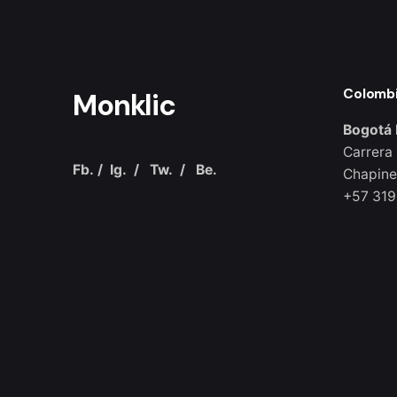
Colomb
Monklic
Bogotá 
Carrera 
Fb.
/
Ig.
/
Tw.
/
Be.
Chapine
+57 319
© 2021, Ohio Theme. Made with passion by
Colabr