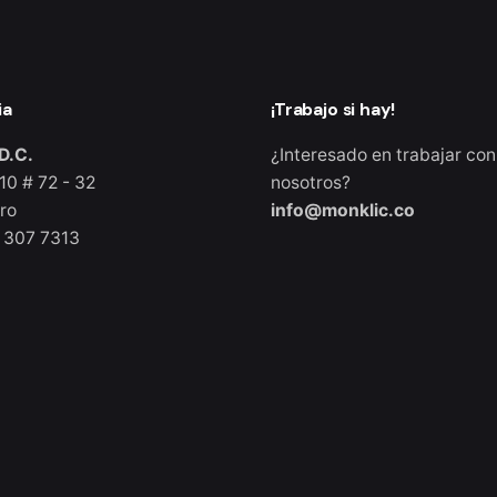
ia
¡Trabajo si hay!
D.C.
¿Interesado en trabajar con
10 # 72 - 32
nosotros?
ro
info@monklic.co
 307 7313
io
|
Purchase