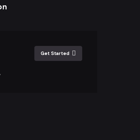
on
Get Started
.