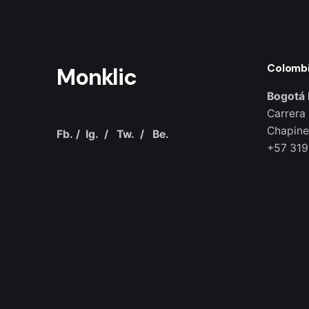
Colomb
Monklic
Bogotá 
Carrera 
Chapine
Fb.
/
Ig.
/
Tw.
/
Be.
+57 319
© 2021, Ohio Theme. Made with passion by
Colabr