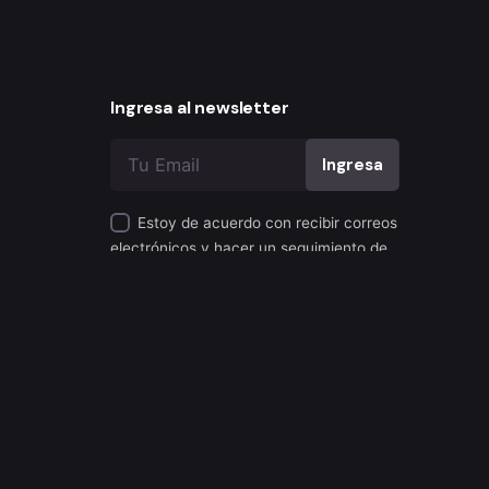
Ingresa al newsletter
Estoy de acuerdo con recibir correos
electrónicos y hacer un seguimiento de
esa actividad para mejorar mi
experiencia.
Privacy & Cookie Policy
|
Terms of Service